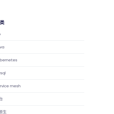
类
o
va
bernetes
sql
rvice mesh
台
原生