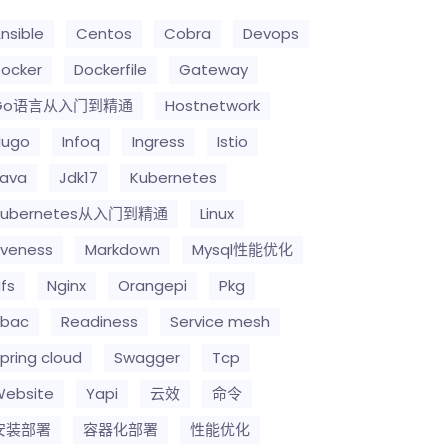
nsible
Centos
Cobra
Devops
ocker
Dockerfile
Gateway
Go语言从入门到精通
Hostnetwork
Hugo
Infoq
Ingress
Istio
ava
Jdk17
Kubernetes
Kubernetes从入门到精通
Linux
iveness
Markdown
Mysql性能优化
fs
Nginx
Orangepi
Pkg
Rbac
Readiness
Service mesh
pring cloud
Swagger
Tcp
ebsite
Yapi
云效
命令
安装部署
容器化部署
性能优化