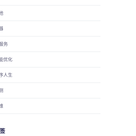
他
器
服务
能优化
序人生
测
维
签